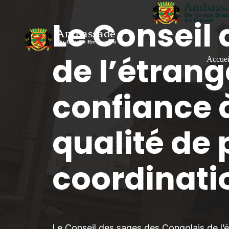
Le Conseil
de l’étrang
Accuei
confiance 
qualité de 
coordinati
Le Conseil des sages des Congolais de l’