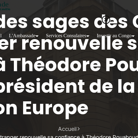
 des sages des
er renouvelle 
l
L'Ambassade
Services Consulaires
Investir au Congo
à Théodore Po
président de la
on Europe
Accueil
étranger renouvelle sa confiance à Théodore Pouaboud 