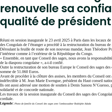
renouvelle sa conf
qualité de président
Réuni en session inaugurale le 23 avril 2025 à Paris dans les locaux 
des Congolais de l’étranger a procédé à la restructuration du bureau d
Déroulant la feuille de route de son nouveau mandat, Jean Théodore Poua
l’intérieur comme à l’extérieur de la République du Congo.
« Ensemble, en tant que Conseil des sages, nous avons la responsabilité 
de la diaspora congolaise », a-t-il confié.
Outre la restructuration de son bureau Europe le Conseil des sages des c
somme de 51.060 Euros.
Avant de procéder à la clôture des assises, les membres du Conseil ont ad
indéfectible à M. Jean Marie Ewengue, président du Haut conseil nati
Ils ont aussi adressé une motion de soutien à Denis Sassou N’Guesso, pré
solidarité et de concorde nationale.
Les travaux de la session inaugurale du Conseil des sages des Congolai
cordiale.
:
Légende
Photo de famille du Conseil des sages avec l'ambassadeur Rodolphe Adada