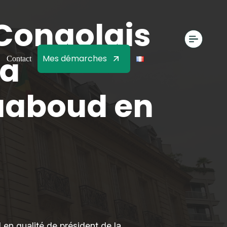
 Congolais
sa
Mes démarches
Contact
uaboud en
en qualité de président de la