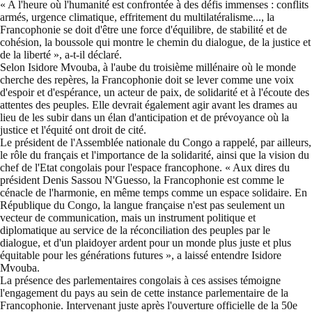
« A l'heure où l'humanité est confrontée à des défis immenses : conflits
armés, urgence climatique, effritement du multilatéralisme..., la
Francophonie se doit d'être une force d'équilibre, de stabilité et de
cohésion, la boussole qui montre le chemin du dialogue, de la justice et
de la liberté », a-t-il déclaré.
Selon Isidore Mvouba, à l'aube du troisième millénaire où le monde
cherche des repères, la Francophonie doit se lever comme une voix
d'espoir et d'espérance, un acteur de paix, de solidarité et à l'écoute des
attentes des peuples. Elle devrait également agir avant les drames au
lieu de les subir dans un élan d'anticipation et de prévoyance où la
justice et l'équité ont droit de cité.
Le président de l'Assemblée nationale du Congo a rappelé, par ailleurs,
le rôle du français et l'importance de la solidarité, ainsi que la vision du
chef de l'Etat congolais pour l'espace francophone. « Aux dires du
président Denis Sassou N'Guesso, la Francophonie est comme le
cénacle de l'harmonie, en même temps comme un espace solidaire. En
République du Congo, la langue française n'est pas seulement un
vecteur de communication, mais un instrument politique et
diplomatique au service de la réconciliation des peuples par le
dialogue, et d'un plaidoyer ardent pour un monde plus juste et plus
équitable pour les générations futures », a laissé entendre Isidore
Mvouba.
La présence des parlementaires congolais à ces assises témoigne
l'engagement du pays au sein de cette instance parlementaire de la
Francophonie. Intervenant juste après l'ouverture officielle de la 50e