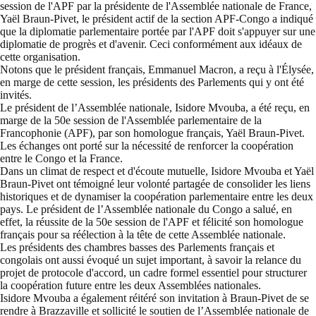
session de l'APF par la présidente de l'Assemblée nationale de France,
Yaël Braun-Pivet, le président actif de la section APF-Congo a indiqué
que la diplomatie parlementaire portée par l'APF doit s'appuyer sur une
diplomatie de progrès et d'avenir. Ceci conformément aux idéaux de
cette organisation.
Notons que le président français, Emmanuel Macron, a reçu à l'Élysée,
en marge de cette session, les présidents des Parlements qui y ont été
invités.
Le président de l’Assemblée nationale, Isidore Mvouba, a été reçu, en
marge de la 50e session de l'Assemblée parlementaire de la
Francophonie (APF), par son homologue français, Yaël Braun-Pivet.
Les échanges ont porté sur la nécessité de renforcer la coopération
entre le Congo et la France.
Dans un climat de respect et d'écoute mutuelle, Isidore Mvouba et Yaël
Braun-Pivet ont témoigné leur volonté partagée de consolider les liens
historiques et de dynamiser la coopération parlementaire entre les deux
pays. Le président de l’Assemblée nationale du Congo a salué, en
effet, la réussite de la 50e session de l'APF et félicité son homologue
français pour sa réélection à la tête de cette Assemblée nationale.
Les présidents des chambres basses des Parlements français et
congolais ont aussi évoqué un sujet important, à savoir la relance du
projet de protocole d'accord, un cadre formel essentiel pour structurer
la coopération future entre les deux Assemblées nationales.
Isidore Mvouba a également réitéré son invitation à Braun-Pivet de se
rendre à Brazzaville et sollicité le soutien de l’Assemblée nationale de