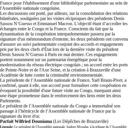
France pour l'établissement d'une bibliothèque parlementaire au sein de
l'Assemblée nationale congolaise.
Les discussions ont porté, par ailleurs, sur la consolidation des relations
bilatérales, soulignées par les visites réciproques des présidents Denis
Sassou N’Guesso et Emmanuel Macron. L'objectif étant d’accroître les
échanges entre le Congo et la France. Conscients du fait que la
dynamisation de la coopération interparlementaire passera par la
signature d'un mémorandum d'entente, les deux présidents ont convenu
d'assurer un suivi parlementaire conjoint des accords et engagements
pris par les deux chefs d'État lors de la dernière visite du président
Denis Sassou N’Guesso à Paris en mai dernier. Ces engagements
portent notamment sur un partenariat énergétique pour la
modernisation du réseau électrique congolais ; un accord entre les ports
de Pointe-Noire et de l'Axe Seine, et la création à Brazzaville d'une
Académie de lutte contre la criminalité environnementale.
La présidente de l’Assemblée nationale de France, Yaël Braun-Pivet, a
confirmé, quant à elle, son accord pour formaliser cette coopération en
évoquant la possibilité d'une future visite au Congo, marquant ainsi
une étape prometteuse dans le renforcement des liens entre les deux
Parlements.
Le président de l’Assemblée nationale du Congo a immortalisé son
passage à l’hémicycle de l’Assemblée nationale de France par la
signature du livre d'or.
Parfait Wilfried Douniama
(Les Dépêches de Brazzaville)
Légende:
Le président de l'Assemblée nationale, Isidore Mvouba, à la tribune de l’Assemblée