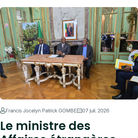
Accueil
Le ministre des Affaires étrangères échange avec le personnel
de la mission diplomatique du Congo à Paris et de la
Délégation permanente auprès de l'UNESCO
Francis Jocelyn Patrick GOMBE
07 juil. 2026
Le ministre des