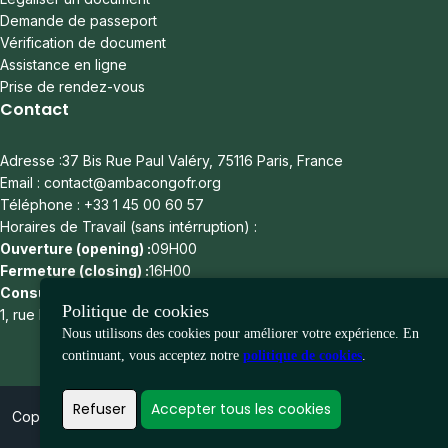
Demande de passeport
Vérification de document
Assistance en ligne
Prise de rendez-vous
Contact
Adresse :37 Bis Rue Paul Valéry, 75116 Paris, France
Email : contact@ambacongofr.org
Téléphone : +33 1 45 00 60 57
Horaires de Travail (sans intérruption) :
Ouverture (opening) :
09H00
Fermeture (closing) :
16H00
Consulat :
Politique de cookies
1, rue Léonard de Vinci - 75116 - Paris
Nous utilisons des cookies pour améliorer votre expérience. En
continuant, vous acceptez notre
politique de cookies
.
Refuser
Accepter tous les cookies
Copyright ©
2026
Girafe. All rights reserved. All Rights Reserved.
Intégration eGovspace