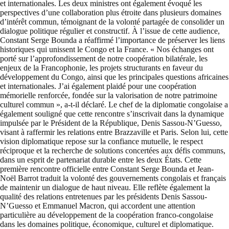
et internationales. Les deux ministres ont également évoqué les
perspectives d’une collaboration plus étroite dans plusieurs domaines
d’intérêt commun, témoignant de la volonté partagée de consolider un
dialogue politique régulier et constructif. À l’issue de cette audience,
Constant Serge Bounda a réaffirmé l’importance de préserver les liens
historiques qui unissent le Congo et la France. « Nos échanges ont
porté sur l’approfondissement de notre coopération bilatérale, les
enjeux de la Francophonie, les projets structurants en faveur du
développement du Congo, ainsi que les principales questions africaines
et internationales. J’ai également plaidé pour une coopération
mémorielle renforcée, fondée sur la valorisation de notre patrimoine
culturel commun », a-t-il déclaré. Le chef de la diplomatie congolaise a
également souligné que cette rencontre s’inscrivait dans la dynamique
impulsée par le Président de la République, Denis Sassou-N’Guesso,
visant à raffermir les relations entre Brazzaville et Paris. Selon lui, cette
vision diplomatique repose sur la confiance mutuelle, le respect
réciproque et la recherche de solutions concertées aux défis communs,
dans un esprit de partenariat durable entre les deux États. Cette
première rencontre officielle entre Constant Serge Bounda et Jean-
Noël Barrot traduit la volonté des gouvernements congolais et français
de maintenir un dialogue de haut niveau. Elle reflète également la
qualité des relations entretenues par les présidents Denis Sassou-
N’Guesso et Emmanuel Macron, qui accordent une attention
particulière au développement de la coopération franco-congolaise
dans les domaines politique, économique, culturel et diplomatique.