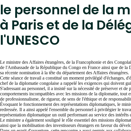
le personnel de la 
à Paris et de la Dé
l'UNESCO
Le ministre des Affaires étrangères, de la Francophonie et des Congolais
de l'Ambassade de la République du Congo en France ainsi que de la D
sa récente nomination à la tête du département des Affaires étrangères.
Cette séance de travail a constitué un moment privilégié d'échanges, d'éc
chef de la diplomatie congolaise a rappelé les exigences qui doivent gui
S'adressant au personnel, il a insisté sur la nécessité de préserver et d
comportements incompatibles avec les missions de la diplomatie, tout en 
de professionnalisme, de rigueur, de sens de l'éthique et de responsabili
Évoquant le fonctionnement des représentations diplomatiques, le minist
redressée. Il a ainsi appelé l'ensemble du personnel à privilégier le trav
représentation diplomatique un outil performant au service des intérêts 
Le ministre a également souligné le rôle essentiel des missions diplomat
ainsi que la mobilisation des investisseurs étrangers en faveur du dé
Dans un esprit d'ouverture, cette rencontre a aussi permis aux collaborat