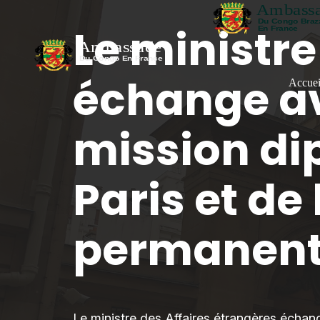
Le ministre
échange av
Accuei
mission di
Paris et de
permanent
Le ministre des Affaires étrangères échan