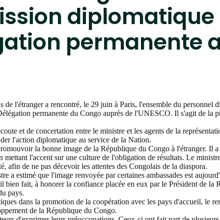
mission diplomatiqu
légation permanente 
 de l'étranger a rencontré, le 29 juin à Paris, l'ensemble du personnel d
élégation permanente du Congo auprès de l'UNESCO. Il s'agit de la pr
oute et de concertation entre le ministre et les agents de la représentat
der l'action diplomatique au service de la Nation.
e promouvoir la bonne image de la République du Congo à l'étranger. Il a 
mettant l'accent sur une culture de l'obligation de résultats. Le ministr
té, afin de ne pas décevoir les attentes des Congolais de la diaspora.
re a estimé que l'image renvoyée par certaines ambassades est aujourd'hu
ail bien fait, à honorer la confiance placée en eux par le Président de la 
du pays.
iques dans la promotion de la coopération avec les pays d'accueil, le ren
veloppement de la République du Congo.
eurs d'exprimer leurs préoccupations. Ceux-ci ont fait part de plusieurs i