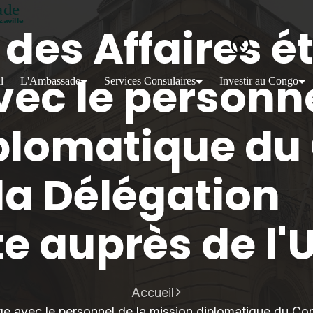
 des Affaires 
ec le personne
l
L'Ambassade
Services Consulaires
Investir au Congo
plomatique du
 la Délégation
e auprès de l
Accueil
ge avec le personnel de la mission diplomatique du Con