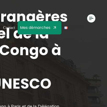
étrangères
l de la
Mes démarches
Contact
 Congo à
'UNESCO
go à Paris et de la Délégation